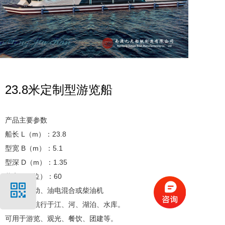
23.8米定制型游览船
产品主要参数

船长 L（m）：23.8

型宽 B（m）：5.1

型深 D（m）：1.35

载客 P（位）：60

动力：电动、油电混合或柴油机

该游船可航行于江、河、湖泊、水库。

可用于游览、观光、餐饮、团建等。