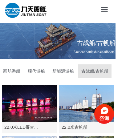
首页
关于我们
古战船/古帆船
产品系列
Ancient battleships/sailboats
服务与支持
画舫游船
现代游船
新能源游船
古战船/古帆船
新闻中心
联系我们
22.0米LED屏古...
22.0米古帆船