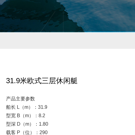
31.9米欧式三层休闲艇
产品主要参数

船长 L（m）：31.9

型宽 B（m）：8.2

型深 D（m）：1.80

载客 P（位）：290
