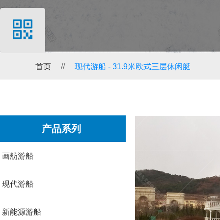
首页
//
现代游船 -
31.9米欧式三层休闲艇
产品系列
画舫游船
现代游船
新能源游船