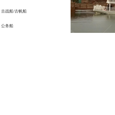
古战船/古帆船
公务船
趸船
公园游船
浮船坞/水上码头
保洁船/救护艇
表演船