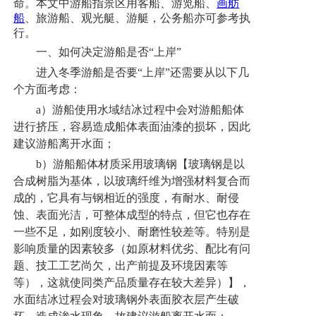
命。本文中游船指景区用客船、游览船
、
画舫
船
、
旅游船、观光艇、游艇，公务船亦可参考执
行。
一、如何决定游船是否“上岸”
进入冬季游船是否要“上岸”还需要从以下几
个方面考虑：
a）游船使用水域结冰过程中会对游船船体
进行挤压，容易造成船体表面油漆的损坏，因此
建议游船离开水面；
b）游船船体材质采用玻璃钢【玻璃钢是以
合成树脂为基体，以玻璃纤维为增强材料复合而
成的，它具有与钢相近的强度，有耐水、耐侵
蚀、表面光洁，可整体成型的特点，但它也存在
一些不足，如刚度较小、耐磨性较差等。特别是
影响质量的因素较多（如原材料优劣、配比有问
题、技工工艺尚欠，出产前提及环境因素等
等），这就使同类产品质量存在较大差异）】，
水面结冰过程会对玻璃钢外表面胶衣层产生破