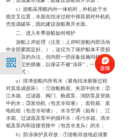
坏，造成渗水现象，故建议游船离开水面；
c）游船采用舷内外一体机时，外机处于水
线交叉位置，水面在结冰过程中很容易对外机机
壳造成破坏，因此建议游船离开水面。
二、进入冬季游船如何维护
游船上岸处理（注意：上岸时游船内部活动
件全部要固定好。），这仅为了保护船体不受损
伤而采取的办法，但内部一些设备设施同样也要
采取一定的措施，以保证不被“冻坏”，一般采取
以下方式：
a）排净游船内所有水（避免结冰膨胀过程
对其造成损坏）：①游船舱底、夹层中的水；②
江水箱、过滤器、阀门、舱底泵、消防泵及管路
中的水；③发动机（包含冷却液）、齿轮箱、发
电机组（包含冷却液）、水冷空调（如有）、江
水箱、过滤器及泵中的循环水；④污水箱、清水
箱及泵内和连接管路中（包含水龙头）的水；
b）防冻保护及存放：①游船存放地必须要