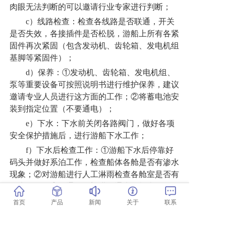
肉眼无法判断的可以邀请行业专家进行判断；
c）线路检查：检查各线路是否联通，开关
是否失效，各接插件是否松脱，游船上所有各紧
固件再次紧固（包含发动机、齿轮箱、发电机组
基脚等紧固件）；
d）保养：①发动机、齿轮箱、发电机组、
泵等重要设备可按照说明书进行维护保养，建议
邀请专业人员进行这方面的工作；②将蓄电池安
装到指定位置（不要通电）；
e）下水：下水前关闭各路阀门，做好各项
安全保护措施后，进行游船下水工作；
f）下水后检查工作：①游船下水后停靠好
码头并做好系泊工作，检查船体各舱是否有渗水
现象；②对游船进行人工淋雨检查各舱室是否有
漏水现象；③开通各阀门进行通水，检查各管路
是否有漏水现象；④检查各线路是否联通，开关
首页
产品
新闻
关于
联系
是否失效，各接插件是否松脱，游船上所有各紧
固件再次紧固（包含发动机、齿轮箱、发电机组