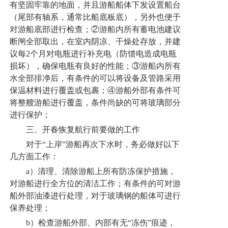
有坚固牢靠的地面，并且游船船体下发设置船台
（尾部有轴系，通常比船底板底），另外也便于
对游船底部进行检查；②游船内所有蓄电池建议
断闸全部取出，在室内阴凉、干燥处存放，并建
议每2个月对电瓶进行补充电（防馈电造成电瓶
损坏），确保电瓶有良好的性能；③游船内所有
水全部排净后，有条件的可以将设备及管路采用
保温材料进行覆盖或包裹；④游船外部有条件可
将整艘游船进行覆盖，条件尚缺的可将玻璃部分
进行保护；
三、开春恢复航行前要做的工作
对于“上岸”游船再次下水时，务必做好以下
几方面工作：
a）清理、清除游船上所有防冻保护措施，
对游船进行全方位的清洁工作；有条件的可对游
船外部油漆进行处理，对于玻璃钢的船体可进行
保养处理；
b）检查游船外部、内部有无“冻伤”痕迹，